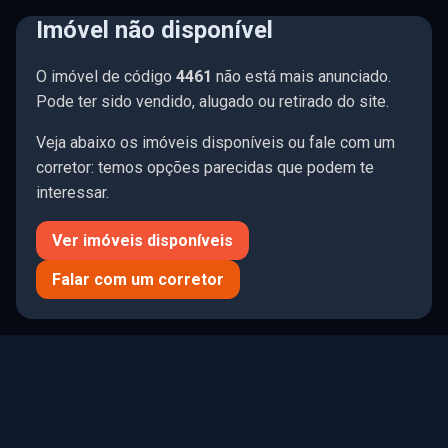
Imóvel não disponível
☰ Menu
O imóvel de código
4461
não está mais anunciado.
🤍
195 imóveis
Limpar
Pode ter sido vendido, alugado ou retirado do site.
Veja abaixo os imóveis disponíveis ou fale com um
corretor: temos opções parecidas que podem te
interessar.
Todos
Comprar
Alugar
Ver imóveis disponíveis
R$ 0
R$ 75.1M
Falar com um corretor
QUARTOS
SUÍTES
VAGAS
0
1
2
3
4+
0
1
2
3
4+
0
1
2
3
4+
TIPO DE IMÓVEL
MOBÍLIA
ÁREA PRIV. (M²)
ÁREA TOTAL (M²)