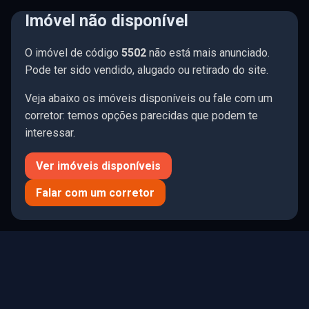
Imóvel não disponível
☰ Menu
O imóvel de código
5502
não está mais anunciado.
🤍
196 imóveis
Limpar
Pode ter sido vendido, alugado ou retirado do site.
Veja abaixo os imóveis disponíveis ou fale com um
corretor: temos opções parecidas que podem te
interessar.
Todos
Comprar
Alugar
Ver imóveis disponíveis
R$ 0
R$ 75.1M
Falar com um corretor
QUARTOS
SUÍTES
VAGAS
0
1
2
3
4+
0
1
2
3
4+
0
1
2
3
4+
TIPO DE IMÓVEL
MOBÍLIA
ÁREA PRIV. (M²)
ÁREA TOTAL (M²)