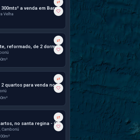
⇄
Terreno com 300mts² a venda em Barra Vella no Bairro Itajuba
🤍
rra Velha
⇄
Apto Excelente, reformado, de 2 dorm, 1 vaga grande - Cedro em Camboriú
🤍
boriú
60m²
⇄
Apartamento 2 quartos para venda no Residencial Maria Helena
🤍
oriú
60m²
⇄
Sobrado 2 quartos, no santa regina - Camboriú
🤍
, Camboriú
100m²