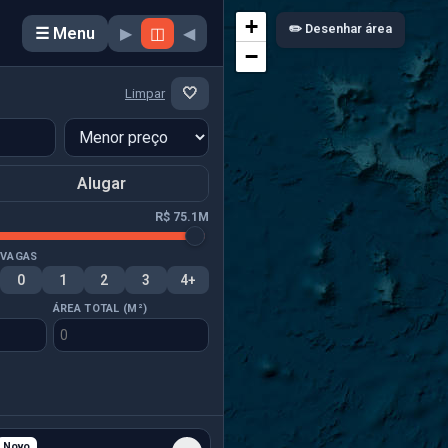
+
✏️ Desenhar área
☰ Menu
▶
◫
◀
−
🤍
Limpar
Alugar
R$ 75.1M
VAGAS
0
1
2
3
4+
ÁREA TOTAL (M²)
Novo