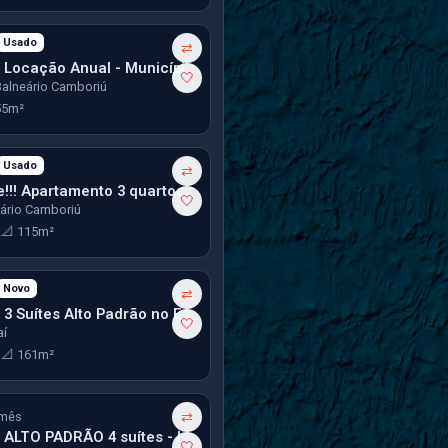
Usado
ês
⇄
Apartamento Locação Anual - Municípios
🤍
Balneário Camboriú
55m²
Usado
mês
⇄
Oportunidade!!! Apartamento 3 quartos Vista Mar no Centro de Balneário Camboriú
🤍
eário Camboriú
2
📐 115m²
Novo
mês
⇄
Apartamento 3 Suítes Alto Padrão no Edifício Exclusive Residence
🤍
aí
3
📐 161m²
mês
⇄
Apartamento ALTO PADRÃO 4 suítes - Locação Anual no Centro em Balneário Camboriú
🤍