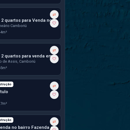
⇄
Apartamento 2 quartos para Venda no bairro Vila Real em Balneário Camboriú
🤍
lneário Camboriú
44m²
⇄
Apartamento 2 quartos para venda em Camboriú
🤍
o de Assis, Camboriú
65m²
strução
⇄
tulo
🤍
27m²
strução
⇄
Studio para venda no bairro Fazenda em Itajaí