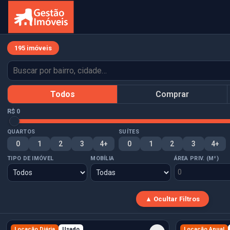
195 imóveis
Todos
Comprar
R$ 0
QUARTOS
SUÍTES
0
1
2
3
4+
0
1
2
3
4+
TIPO DE IMÓVEL
MOBÍLIA
ÁREA PRIV. (M²)
▲ Ocultar Filtros
Locação Diária
Usado
Locação Anual