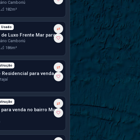
eário Camboriú
3
📐 182m²
Usado
mês
⇄
Apartamento de Luxo Frente Mar para locação anual em Balneário Camboriú
🤍
eário Camboriú
3
📐 186m²
strução
⇄
Terreno/Lote Residencial para venda no bairro Espinheiros em Itajaí
🤍
tajaí
strução
⇄
Apartamento para venda no bairro Murta em Itajaí
🤍
²