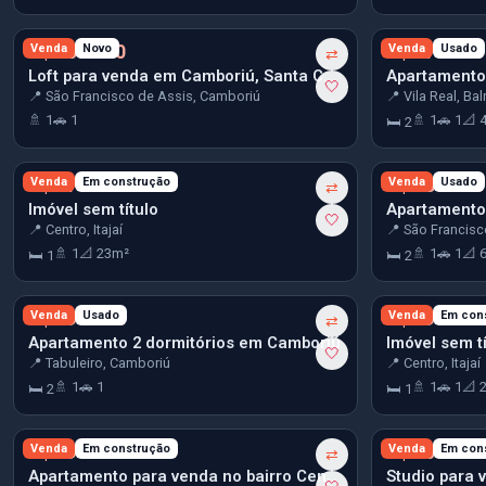
R$ 450.000
Venda
Novo
R$ 470.000
Venda
Usado
⇄
Loft para venda em Camboriú, Santa Catarina
🤍
📍 São Francisco de Assis, Camboriú
📍 Vila Real, Ba
🚿 1
🚗 1
🚿 1
🚗 1
📐 
🛏 2
R$ 470.660
Venda
Em construção
R$ 485.000
Venda
Usado
⇄
Imóvel sem título
🤍
📍 Centro, Itajaí
📍 São Francisc
🚿 1
📐 23m²
🚿 1
🚗 1
📐 
🛏 1
🛏 2
R$ 490.000
Venda
Usado
R$ 495.153
Venda
Em con
⇄
Apartamento 2 dormitórios em Camboriú
Imóvel sem tí
🤍
📍 Tabuleiro, Camboriú
📍 Centro, Itajaí
🚿 1
🚗 1
🚿 1
🚗 1
📐 
🛏 2
🛏 1
R$ 496.962
Venda
Em construção
R$ 500.000
Venda
Em con
⇄
Apartamento para venda no bairro Centro em Itajaí