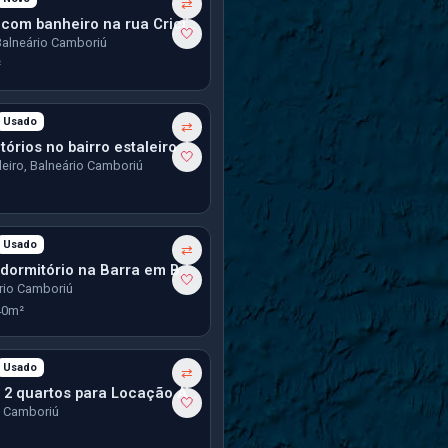
ês
⇄
Kitnet studio com banheiro na rua Criciúma em B.C.
🤍
Balneário Camboriú
²
Usado
ês
⇄
órios no bairro estaleiro
🤍
leiro, Balneário Camboriú
Usado
ês
⇄
Kitnet com 1 dormitório na Barra em Balneário Camboriú
🤍
ário Camboriú
40m²
Usado
ês
⇄
Apartamento 2 quartos para Locação Anual no bairro Rio Pequeno em Camboriú
🤍
, Camboriú