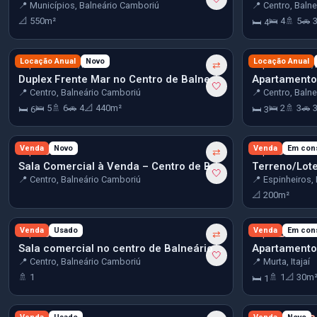
📍 Municípios, Balneário Camboriú
📍 Centro, Baln
📐 550m²
🛌 4
🚿 5
🚗 
🛏 4
R$ 25.000
Locação Anual
Novo
R$ 25.000
Locação Anual
/mês
⇄
/
Duplex Frente Mar no Centro de Balneário Camboriú
🤍
📍 Centro, Balneário Camboriú
📍 Centro, Baln
🛌 5
🚿 6
🚗 4
📐 440m²
🛌 2
🚿 3
🚗 
🛏 6
🛏 3
R$ 80.000
Venda
Novo
R$ 235.204
Venda
Em con
⇄
Sala Comercial à Venda – Centro de Balneário Camboriú
🤍
📍 Centro, Balneário Camboriú
📍 Espinheiros, I
📐 200m²
R$ 300.000
Venda
Usado
R$ 329.123
Venda
Em con
⇄
Sala comercial no centro de Balneário Camboriú
🤍
📍 Centro, Balneário Camboriú
📍 Murta, Itajaí
🚿 1
🚿 1
📐 30m
🛏 1