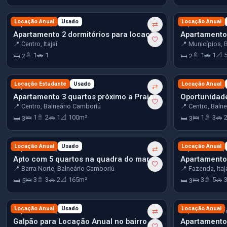
R$ 3.000
Locação Anual
Usado
R$ 3.500
Locação Anual
/mês
⇄
/m
Apartamento 2 dormitórios para locação no centro de Itajaí
🤍
📍 Centro, Itajaí
📍 Municípios, 
🚿 1
🚗 1
🚿 1
🚗 1
📐 
🛏 2
🛏 2
R$ 4.580
Locação Estudante
Usado
R$ 10.000
Locação Anual
/mês
⇄
/
Apartamento 3 quartos próximo a Praia Central em Balneário Camboriú
🤍
📍 Centro, Balneário Camboriú
📍 Centro, Baln
🛌 1
🚿 2
🚗 1
📐 100m²
🛌 1
🚿 3
🚗 
🛏 3
🛏 3
R$ 10.500
Locação Anual
Usado
R$ 13.900
Locação Anual
/mês
⇄
/
Apto com 5 quartos na quadra do mar, 2 vagas no centro-norte de BC
🤍
📍 Barra Norte, Balneário Camboriú
📍 Fazenda, Itaj
🛌 3
🚿 3
🚗 2
📐 165m²
🛌 3
🚿 5
🚗 
🛏 5
🛏 3
R$ 20.000
Locação Anual
Usado
R$ 23.000
Locação Anual
/mês
⇄
/
Galpão para Locação Anual no bairro Municípios em Balneário Camboriú
🤍