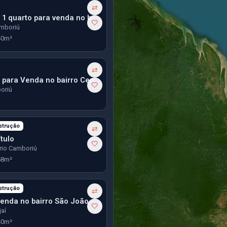
⇄
Apartamento 1 quarto para venda no bairro Tabuleiro em Camboriú
🤍
amboriú
40m²
⇄
Apartamento para Venda no bairro Centro em Camboriú
🤍
oriú
strução
⇄
tulo
🤍
ário Camboriú
58m²
strução
⇄
Studio para venda no bairro São João em Itajaí
🤍
jaí
40m²