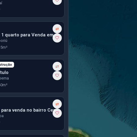
🤍
aí
²
⇄
Apartamento 1 quarto para Venda em Camboriu
🤍
oriú
35m²
strução
⇄
tulo
🤍
apema
40m²
⇄
Apartamento para venda no bairro Centro em Curitiba
🤍
iba
²