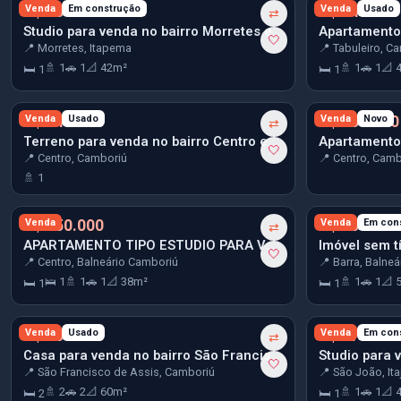
R$ 534.000
Venda
Em construção
R$ 540.000
Venda
Usado
⇄
Studio para venda no bairro Morretes em Itapema
🤍
📍 Morretes, Itapema
📍 Tabuleiro, C
🚿 1
🚗 1
📐 42m²
🚿 1
🚗 1
📐 
🛏 1
🛏 1
R$ 549.000
Venda
Usado
R$ 550.000
Venda
Novo
⇄
Terreno para venda no bairro Centro em Camboriú
🤍
📍 Centro, Camboriú
📍 Centro, Camb
🚿 1
R$ 550.000
Venda
R$ 554.784
Venda
Em con
⇄
APARTAMENTO TIPO ESTUDIO PARA VENDA NO CENTRO DE BALNEÁRIO CAMBORIU
Imóvel sem tí
🤍
📍 Centro, Balneário Camboriú
📍 Barra, Balne
🛌 1
🚿 1
🚗 1
📐 38m²
🚿 1
🚗 1
📐 
🛏 1
🛏 1
R$ 560.000
Venda
Usado
R$ 570.480
Venda
Em con
⇄
Casa para venda no bairro São Francisco de Assis em Camboriú
🤍
📍 São Francisco de Assis, Camboriú
📍 São João, Ita
🚿 2
🚗 2
📐 60m²
🚿 1
🚗 1
📐 
🛏 2
🛏 1