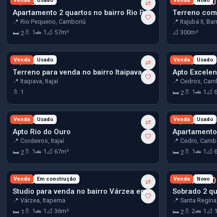
R$ 329.900
Venda
Usado
R$ 350.000
Venda
Novo
⇄
Apartamento 2 quartos no bairro Rio Pequeno em Camboriú
🤍
📍 Rio Pequeno, Camboriú
📍 Itajubá II, Ba
🚿 1
🚗 1
📐 57m²
📐 300m²
🛏 2
R$ 380.000
Venda
Usado
R$ 385.000
Venda
Usado
⇄
Terreno para venda no bairro Itaipava em Itajaí
🤍
📍 Itaipava, Itajaí
📍 Cedros, Cam
🚿 1
🚿 1
🚗 1
📐 
🛏 2
R$ 390.000
Venda
Usado
R$ 400.000
Venda
Usado
⇄
Apto Rio do Ouro
🤍
📍 Cordeiros, Itajaí
📍 Cedro, Camb
🚿 1
🚗 1
📐 67m²
🚿 1
🚗 1
📐 
🛏 2
🛏 2
R$ 430.000
Venda
Em construção
R$ 440.000
Venda
Novo
⇄
Studio para venda no bairro Várzea em Itapema
🤍
📍 Várzea, Itapema
📍 Santa Regina
🚿 1
🚗 1
📐 36m²
🚿 2
🚗 1
📐 
🛏 1
🛏 2