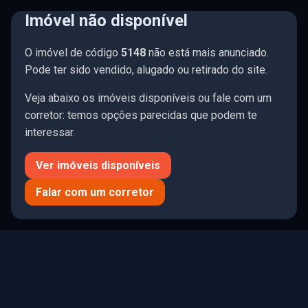
Imóvel não disponível
☰ Menu
O imóvel de código
5148
não está mais anunciado.
🤍
195 imóveis
Limpar
Pode ter sido vendido, alugado ou retirado do site.
Veja abaixo os imóveis disponíveis ou fale com um
corretor: temos opções parecidas que podem te
interessar.
Todos
Comprar
Alugar
Ver imóveis disponíveis
R$ 0
R$ 75.1M
Falar com um corretor
QUARTOS
SUÍTES
VAGAS
0
1
2
3
4+
0
1
2
3
4+
0
1
2
3
4+
TIPO DE IMÓVEL
MOBÍLIA
ÁREA PRIV. (M²)
ÁREA TOTAL (M²)