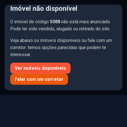
Imóvel não disponível
☰ Menu
O imóvel de código
5088
não está mais anunciado.
🤍
197 imóveis
Limpar
Pode ter sido vendido, alugado ou retirado do site.
Veja abaixo os imóveis disponíveis ou fale com um
corretor: temos opções parecidas que podem te
interessar.
Todos
Comprar
Alugar
Ver imóveis disponíveis
R$ 0
R$ 75.1M
Falar com um corretor
QUARTOS
SUÍTES
VAGAS
0
1
2
3
4+
0
1
2
3
4+
0
1
2
3
4+
TIPO DE IMÓVEL
MOBÍLIA
ÁREA PRIV. (M²)
ÁREA TOTAL (M²)