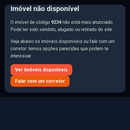
Imóvel não disponível
☰ Menu
O imóvel de código
9234
não está mais anunciado.
🤍
197 imóveis
Limpar
Pode ter sido vendido, alugado ou retirado do site.
Veja abaixo os imóveis disponíveis ou fale com um
corretor: temos opções parecidas que podem te
interessar.
Todos
Comprar
Alugar
Ver imóveis disponíveis
R$ 0
R$ 75.1M
Falar com um corretor
QUARTOS
SUÍTES
VAGAS
0
1
2
3
4+
0
1
2
3
4+
0
1
2
3
4+
TIPO DE IMÓVEL
MOBÍLIA
ÁREA PRIV. (M²)
ÁREA TOTAL (M²)