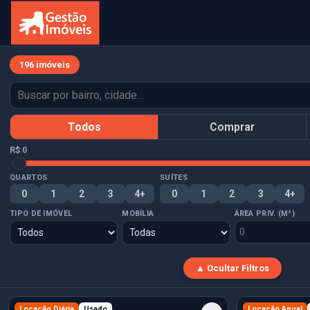
196 imóveis
Todos
Comprar
R$ 0
QUARTOS
SUÍTES
0
1
2
3
4+
0
1
2
3
4+
TIPO DE IMÓVEL
MOBÍLIA
ÁREA PRIV. (M²)
▲ Ocultar Filtros
Locação Diária
Usado
Locação Anual