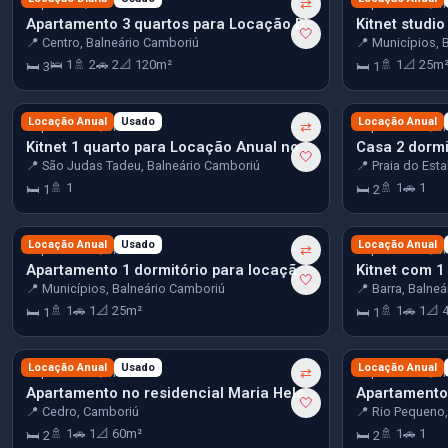
R$ 600
R$ 1.500
/dia
⇄
/m
Apartamento 3 quartos para Locação Diária no bairro Centro em Balneário Camboriú
🤍
📍 Centro, Balneário Camboriú
📍 Municípios, 
🛌 1
🚿 2
🚗 2
📐 120m²
🚿 1
📐 25m
🛏 3
🛏 1
R$ 1.550
Locação Anual
Usado
R$ 1.600
Locação Anual
/mês
⇄
/m
Kitnet 1 quarto para Locação Anual no bairro São Judas Tadeu em Balneário Camboriú
Casa 2 dormit
🤍
📍 São Judas Tadeu, Balneário Camboriú
📍 Praia do Esta
🚿 1
🚿 1
🚗 1
🛏 1
🛏 2
R$ 1.900
Locação Anual
Usado
R$ 2.100
Locação Anual
/mês
⇄
/m
Apartamento 1 dormitório para locação no bairro municipios
🤍
📍 Municípios, Balneário Camboriú
📍 Barra, Balne
🚿 1
🚗 1
📐 25m²
🚿 1
🚗 1
📐 
🛏 1
🛏 1
R$ 2.500
Locação Anual
Usado
R$ 2.500
Locação Anual
/mês
⇄
/m
Apartamento no residencial Maria Helena Bairro Cedros em Camboriú
🤍
📍 Cedro, Camboriú
📍 Rio Pequeno
🚿 1
🚗 1
📐 60m²
🚿 1
🚗 1
🛏 2
🛏 2