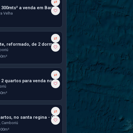
⇄
Terreno com 300mts² a venda em Barra Vella no Bairro Itajuba
🤍
rra Velha
⇄
Apto Excelente, reformado, de 2 dorm, 1 vaga grande - Cedro em Camboriú
🤍
boriú
60m²
⇄
Apartamento 2 quartos para venda no Residencial Maria Helena
🤍
oriú
60m²
⇄
Sobrado 2 quartos, no santa regina - Camboriú
🤍
, Camboriú
100m²