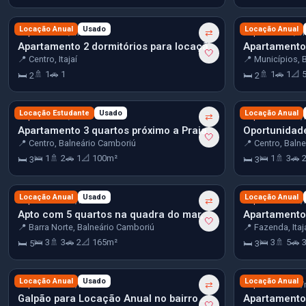
R$ 3.000
Locação Anual
Usado
R$ 3.500
Locação Anual
/mês
⇄
/m
Apartamento 2 dormitórios para locação no centro de Itajaí
🤍
📍 Centro, Itajaí
📍 Municípios, 
🚿 1
🚗 1
🚿 1
🚗 1
📐 
🛏 2
🛏 2
R$ 4.580
Locação Estudante
Usado
R$ 10.000
Locação Anual
/mês
⇄
/
Apartamento 3 quartos próximo a Praia Central em Balneário Camboriú
🤍
📍 Centro, Balneário Camboriú
📍 Centro, Baln
🛌 1
🚿 2
🚗 1
📐 100m²
🛌 1
🚿 3
🚗 
🛏 3
🛏 3
R$ 10.500
Locação Anual
Usado
R$ 13.900
Locação Anual
/mês
⇄
/
Apto com 5 quartos na quadra do mar, 2 vagas no centro-norte de BC
🤍
📍 Barra Norte, Balneário Camboriú
📍 Fazenda, Itaj
🛌 3
🚿 3
🚗 2
📐 165m²
🛌 3
🚿 5
🚗 
🛏 5
🛏 3
R$ 20.000
Locação Anual
Usado
R$ 23.000
Locação Anual
/mês
⇄
/
Galpão para Locação Anual no bairro Municípios em Balneário Camboriú
🤍