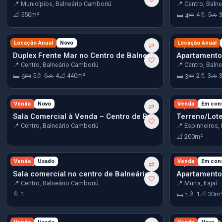
📍 Municípios, Balneário Camboriú
📍 Centro, Baln
📐 550m²
🛌 4
🚿 5
🚗 
🛏 4
R$ 25.000
Locação Anual
Novo
R$ 25.000
Locação Anual
/mês
⇄
/
Duplex Frente Mar no Centro de Balneário Camboriú
🤍
📍 Centro, Balneário Camboriú
📍 Centro, Baln
🛌 5
🚿 6
🚗 4
📐 440m²
🛌 2
🚿 3
🚗 
🛏 6
🛏 3
R$ 80.000
Venda
Novo
R$ 235.204
Venda
Em con
⇄
Sala Comercial à Venda – Centro de Balneário Camboriú
🤍
📍 Centro, Balneário Camboriú
📍 Espinheiros, I
📐 200m²
R$ 300.000
Venda
Usado
R$ 329.123
Venda
Em con
⇄
Sala comercial no centro de Balneário Camboriú
🤍
📍 Centro, Balneário Camboriú
📍 Murta, Itajaí
🚿 1
🚿 1
📐 30m
🛏 1