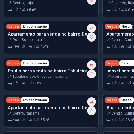
🤍
📍 Centro, Itajaí
📍 Fazenda, Itaj
🚿 1
📐 38m²
🚿 1
📐 28m
🛏 1
🛏 1
R$ 513.103
Venda
Em construção
R$ 520.000
Venda
Novo
⇄
Apartamento para venda no bairro Dom Bosco em Itajaí
🤍
📍 Dom Bosco, Itajaí
📍 Centro, Camb
🛌 1
🚿 1
🚗 1
📐 46m²
🚿 1
🚗 1
📐 
🛏 1
🛏 1
R$ 527.992
Venda
Em construção
R$ 528.000
Venda
Em con
⇄
Studio para venda no bairro Tabuleiro dos Oliveiras em Itapema
Imóvel sem tí
🤍
📍 Tabuleiro dos Oliveiras, Itapema
📍 Morretes, It
🚿 1
🚗 1
📐 30m²
🚿 1
🚗 1
📐 
🛏 1
🛏 1
R$ 529.440
Venda
Em construção
R$ 530.400
Venda
Usado
⇄
Apartamento para venda no bairro Centro em Itapema
🤍
📍 Centro, Itapema
📍 Centro, Curit
🛌 1
🚿 1
🚗 1
📐 55m²
🚿 1
📐 26m
🛏 1
🛏 1