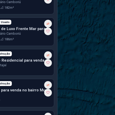
eário Camboriú
3
📐 182m²
Usado
mês
⇄
Apartamento de Luxo Frente Mar para locação anual em Balneário Camboriú
🤍
eário Camboriú
3
📐 186m²
strução
⇄
Terreno/Lote Residencial para venda no bairro Espinheiros em Itajaí
🤍
tajaí
strução
⇄
Apartamento para venda no bairro Murta em Itajaí
🤍
²