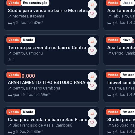
R$ 534.000
Venda
Em construção
R$ 540.000
Venda
Usado
⇄
Studio para venda no bairro Morretes em Itapema
🤍
📍 Morretes, Itapema
📍 Tabuleiro, C
🚿 1
🚗 1
📐 42m²
🚿 1
🚗 1
📐 
🛏 1
🛏 1
R$ 549.000
Venda
Usado
R$ 550.000
Venda
Novo
⇄
Terreno para venda no bairro Centro em Camboriú
🤍
📍 Centro, Camboriú
📍 Centro, Camb
🚿 1
R$ 550.000
Venda
R$ 554.784
Venda
Em con
⇄
APARTAMENTO TIPO ESTUDIO PARA VENDA NO CENTRO DE BALNEÁRIO CAMBORIU
Imóvel sem tí
🤍
📍 Centro, Balneário Camboriú
📍 Barra, Balne
🛌 1
🚿 1
🚗 1
📐 38m²
🚿 1
🚗 1
📐 
🛏 1
🛏 1
R$ 560.000
Venda
Usado
R$ 570.480
Venda
Em con
⇄
Casa para venda no bairro São Francisco de Assis em Camboriú
🤍
📍 São Francisco de Assis, Camboriú
📍 São João, Ita
🚿 2
🚗 2
📐 60m²
🚿 1
🚗 1
📐 
🛏 2
🛏 1