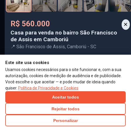
▲ Ocultar Filtros
R$ 560.000
✕
‹
›
R$ 600
Locação Diária
Usado
/dia
⇄
Casa para venda no bairro São Francisco
Apartamento 3 quartos para Locação Diária no bairro Centro em Balneário Camboriú
de Assis em Camboriú
🤍
📍 Centro, Balneário Camboriú
📍 São Francisco de Assis, Camboriú - SC
🛌 1
🚿 2
🚗 2
📐 120m²
🛏 3
2
2
🛏
🚿
‹
›
Este site usa cookies
Quartos
Banheiros
R$ 1.500
Locação Anual
Novo
/mês
⇄
Usamos cookies necessários para o site funcionar e, com a sua
2
60m²
Kitnet studio com banheiro na rua Criciúma em B.C.
🚗
📐
🤍
autorização, cookies de medição de audiência e de publicidade.
Vagas
Área útil
📍 Municípios, Balneário Camboriú
Você escolhe o que aceitar — e pode mudar de ideia quando
🚿 1
📐 25m²
🛏 1
R$ 7.466,67
Usado
quiser.
Política de Privacidade e Cookies
🏷️
🏗️
Valor do m²
Status da obra
‹
›
Aceitar todos
R$ 1.550
Locação Anual
Usado
Informações
/mês
⇄
Kitnet 1 quarto para Locação Anual no bairro São Judas Tadeu em Balneário Camboriú
Rejeitar todos
🤍
Código
8727
Tipo
Casa
📍 São Judas Tadeu, Balneário Camboriú
🗺️ Ver mapa
🚿 1
Personalizar
🛏 1
Finalidade
Venda
Cidade
Camboriú