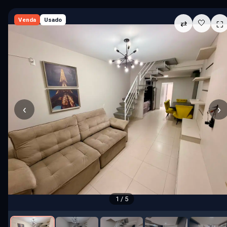
☰ Menu
Venda
Usado
🤍
⇄
⛶
🤍
195 imóveis
Limpar
‹
›
Todos
Comprar
Alugar
R$ 0
R$ 75.1M
QUARTOS
SUÍTES
VAGAS
0
1
2
3
4+
0
1
2
3
4+
0
1
2
3
4+
TIPO DE IMÓVEL
MOBÍLIA
1 / 5
ÁREA PRIV. (M²)
ÁREA TOTAL (M²)