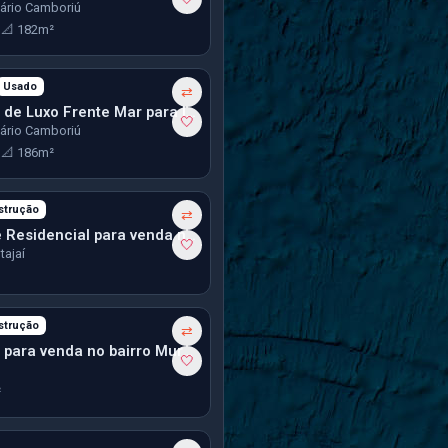
eário Camboriú
3
📐 182m²
Usado
mês
⇄
Apartamento de Luxo Frente Mar para locação anual em Balneário Camboriú
🤍
eário Camboriú
3
📐 186m²
strução
⇄
Terreno/Lote Residencial para venda no bairro Espinheiros em Itajaí
🤍
tajaí
strução
⇄
Apartamento para venda no bairro Murta em Itajaí
🤍
²