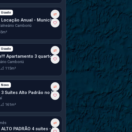
Usado
ês
⇄
Apartamento Locação Anual - Municípios
🤍
Balneário Camboriú
55m²
Usado
mês
⇄
Oportunidade!!! Apartamento 3 quartos Vista Mar no Centro de Balneário Camboriú
🤍
eário Camboriú
2
📐 115m²
Novo
mês
⇄
Apartamento 3 Suítes Alto Padrão no Edifício Exclusive Residence
🤍
aí
3
📐 161m²
mês
⇄
Apartamento ALTO PADRÃO 4 suítes - Locação Anual no Centro em Balneário Camboriú
🤍