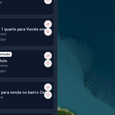
🤍
aí
²
⇄
Apartamento 1 quarto para Venda em Camboriu
🤍
oriú
35m²
strução
⇄
tulo
🤍
apema
40m²
⇄
Apartamento para venda no bairro Centro em Curitiba
🤍
iba
²