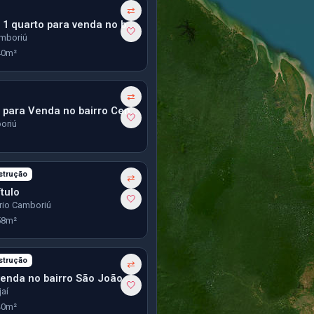
⇄
Apartamento 1 quarto para venda no bairro Tabuleiro em Camboriú
🤍
amboriú
40m²
⇄
Apartamento para Venda no bairro Centro em Camboriú
🤍
oriú
strução
⇄
tulo
🤍
ário Camboriú
58m²
strução
⇄
Studio para venda no bairro São João em Itajaí
🤍
jaí
40m²