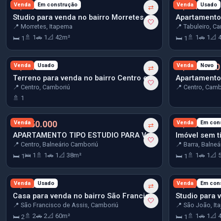
R$ 534.000
Venda
Em construção
R$ 540.000
Venda
Usado
⇄
Studio para venda no bairro Morretes em Itapema
🤍
📍 Morretes, Itapema
📍 Tabuleiro, C
🚿 1
🚗 1
📐 42m²
🚿 1
🚗 1
📐 
🛏 1
🛏 1
R$ 549.000
Venda
Usado
R$ 550.000
Venda
Novo
⇄
Terreno para venda no bairro Centro em Camboriú
🤍
📍 Centro, Camboriú
📍 Centro, Camb
🚿 1
R$ 550.000
Venda
R$ 554.784
Venda
Em con
⇄
APARTAMENTO TIPO ESTUDIO PARA VENDA NO CENTRO DE BALNEÁRIO CAMBORIU
Imóvel sem tí
🤍
📍 Centro, Balneário Camboriú
📍 Barra, Balne
🛌 1
🚿 1
🚗 1
📐 38m²
🚿 1
🚗 1
📐 
🛏 1
🛏 1
R$ 560.000
Venda
Usado
R$ 570.480
Venda
Em con
⇄
Casa para venda no bairro São Francisco de Assis em Camboriú
🤍
📍 São Francisco de Assis, Camboriú
📍 São João, Ita
🚿 2
🚗 2
📐 60m²
🚿 1
🚗 1
📐 
🛏 2
🛏 1