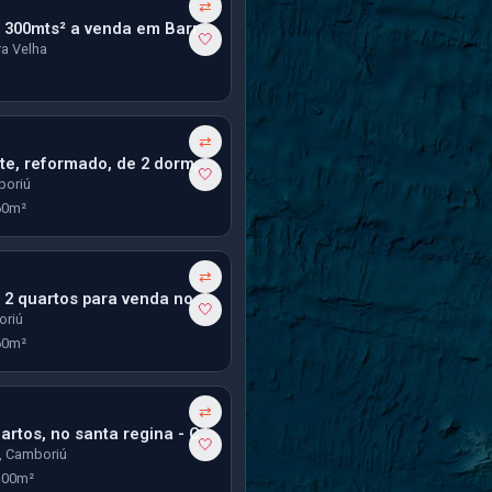
⇄
Terreno com 300mts² a venda em Barra Vella no Bairro Itajuba
🤍
rra Velha
⇄
Apto Excelente, reformado, de 2 dorm, 1 vaga grande - Cedro em Camboriú
🤍
boriú
60m²
⇄
Apartamento 2 quartos para venda no Residencial Maria Helena
🤍
oriú
60m²
⇄
Sobrado 2 quartos, no santa regina - Camboriú
🤍
, Camboriú
100m²