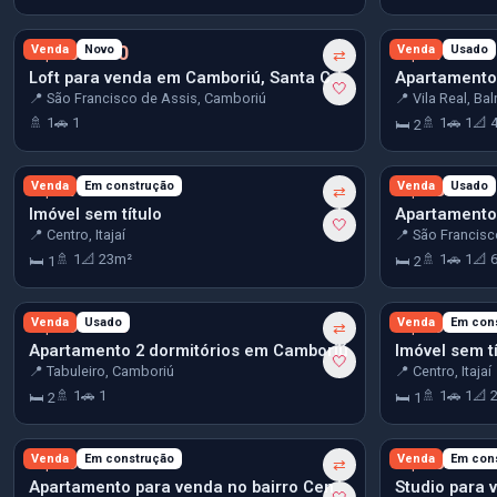
R$ 450.000
Venda
Novo
R$ 470.000
Venda
Usado
⇄
Loft para venda em Camboriú, Santa Catarina
🤍
📍 São Francisco de Assis, Camboriú
📍 Vila Real, Ba
🚿 1
🚗 1
🚿 1
🚗 1
📐 
🛏 2
R$ 470.660
Venda
Em construção
R$ 485.000
Venda
Usado
⇄
Imóvel sem título
🤍
📍 Centro, Itajaí
📍 São Francisc
🚿 1
📐 23m²
🚿 1
🚗 1
📐 
🛏 1
🛏 2
R$ 490.000
Venda
Usado
R$ 495.153
Venda
Em con
⇄
Apartamento 2 dormitórios em Camboriú
Imóvel sem tí
🤍
📍 Tabuleiro, Camboriú
📍 Centro, Itajaí
🚿 1
🚗 1
🚿 1
🚗 1
📐 
🛏 2
🛏 1
R$ 496.962
Venda
Em construção
R$ 500.000
Venda
Em con
⇄
Apartamento para venda no bairro Centro em Itajaí