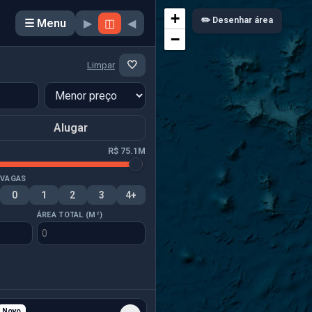
+
✏️ Desenhar área
☰ Menu
▶
◫
◀
−
🤍
Limpar
Alugar
R$ 75.1M
VAGAS
0
1
2
3
4+
ÁREA TOTAL (M²)
Novo