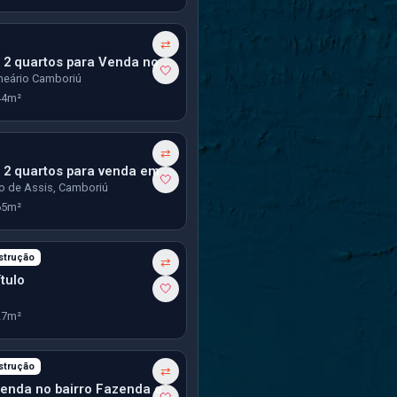
⇄
Apartamento 2 quartos para Venda no bairro Vila Real em Balneário Camboriú
🤍
lneário Camboriú
44m²
⇄
Apartamento 2 quartos para venda em Camboriú
🤍
o de Assis, Camboriú
65m²
strução
⇄
tulo
🤍
27m²
strução
⇄
Studio para venda no bairro Fazenda em Itajaí