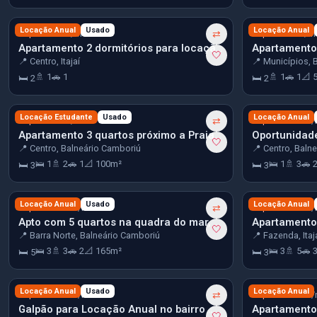
R$ 3.000
Locação Anual
Usado
R$ 3.500
Locação Anual
/mês
⇄
/m
Apartamento 2 dormitórios para locação no centro de Itajaí
🤍
📍 Centro, Itajaí
📍 Municípios, 
🚿 1
🚗 1
🚿 1
🚗 1
📐 
🛏 2
🛏 2
R$ 4.580
Locação Estudante
Usado
R$ 10.000
Locação Anual
/mês
⇄
/
Apartamento 3 quartos próximo a Praia Central em Balneário Camboriú
🤍
📍 Centro, Balneário Camboriú
📍 Centro, Baln
🛌 1
🚿 2
🚗 1
📐 100m²
🛌 1
🚿 3
🚗 
🛏 3
🛏 3
R$ 10.500
Locação Anual
Usado
R$ 13.900
Locação Anual
/mês
⇄
/
Apto com 5 quartos na quadra do mar, 2 vagas no centro-norte de BC
🤍
📍 Barra Norte, Balneário Camboriú
📍 Fazenda, Itaj
🛌 3
🚿 3
🚗 2
📐 165m²
🛌 3
🚿 5
🚗 
🛏 5
🛏 3
R$ 20.000
Locação Anual
Usado
R$ 23.000
Locação Anual
/mês
⇄
/
Galpão para Locação Anual no bairro Municípios em Balneário Camboriú
🤍