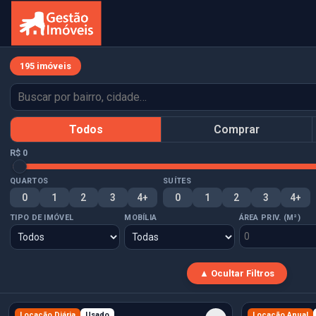
195 imóveis
Todos
Comprar
R$ 0
QUARTOS
SUÍTES
0
1
2
3
4+
0
1
2
3
4+
TIPO DE IMÓVEL
MOBÍLIA
ÁREA PRIV. (M²)
▲ Ocultar Filtros
Locação Diária
Usado
Locação Anual