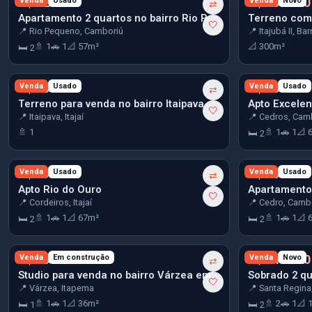
R$ 329.900
Venda
Usado
R$ 350.000
Venda
Novo
⇄
Apartamento 2 quartos no bairro Rio Pequeno em Camboriú
🤍
📍 Rio Pequeno, Camboriú
📍 Itajubá II, Ba
🚿 1
🚗 1
📐 57m²
📐 300m²
🛏 2
R$ 380.000
Venda
Usado
R$ 385.000
Venda
Usado
⇄
Terreno para venda no bairro Itaipava em Itajaí
🤍
📍 Itaipava, Itajaí
📍 Cedros, Cam
🚿 1
🚿 1
🚗 1
📐 
🛏 2
R$ 390.000
Venda
Usado
R$ 400.000
Venda
Usado
⇄
Apto Rio do Ouro
🤍
📍 Cordeiros, Itajaí
📍 Cedro, Camb
🚿 1
🚗 1
📐 67m²
🚿 1
🚗 1
📐 
🛏 2
🛏 2
R$ 430.000
Venda
Em construção
R$ 440.000
Venda
Novo
⇄
Studio para venda no bairro Várzea em Itapema
🤍
📍 Várzea, Itapema
📍 Santa Regina
🚿 1
🚗 1
📐 36m²
🚿 2
🚗 1
📐 
🛏 1
🛏 2