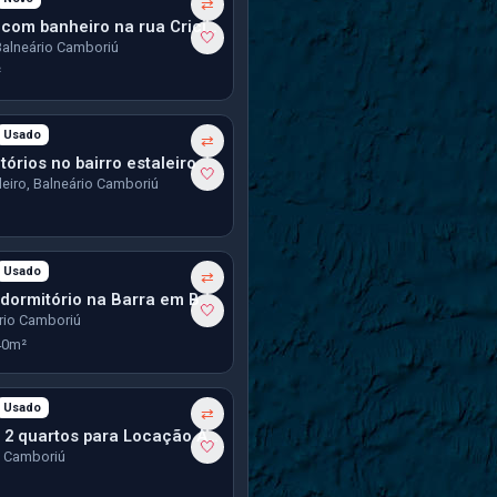
ês
⇄
Kitnet studio com banheiro na rua Criciúma em B.C.
🤍
Balneário Camboriú
²
Usado
ês
⇄
órios no bairro estaleiro
🤍
leiro, Balneário Camboriú
Usado
ês
⇄
Kitnet com 1 dormitório na Barra em Balneário Camboriú
🤍
ário Camboriú
40m²
Usado
ês
⇄
Apartamento 2 quartos para Locação Anual no bairro Rio Pequeno em Camboriú
🤍
, Camboriú