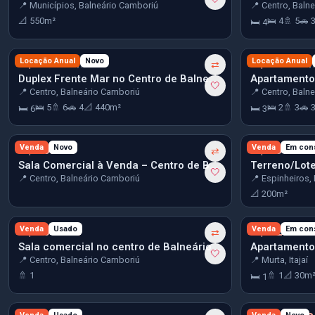
📍 Municípios, Balneário Camboriú
📍 Centro, Baln
📐 550m²
🛌 4
🚿 5
🚗 
🛏 4
R$ 25.000
Locação Anual
Novo
R$ 25.000
Locação Anual
/mês
⇄
/
Duplex Frente Mar no Centro de Balneário Camboriú
🤍
📍 Centro, Balneário Camboriú
📍 Centro, Baln
🛌 5
🚿 6
🚗 4
📐 440m²
🛌 2
🚿 3
🚗 
🛏 6
🛏 3
R$ 80.000
Venda
Novo
R$ 235.204
Venda
Em con
⇄
Sala Comercial à Venda – Centro de Balneário Camboriú
🤍
📍 Centro, Balneário Camboriú
📍 Espinheiros, I
📐 200m²
R$ 300.000
Venda
Usado
R$ 329.123
Venda
Em con
⇄
Sala comercial no centro de Balneário Camboriú
🤍
📍 Centro, Balneário Camboriú
📍 Murta, Itajaí
🚿 1
🚿 1
📐 30m
🛏 1